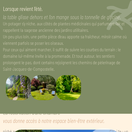
Lorsque revient l’été,
la table glisse dehors et l’on mange sous la tonnelle de glycine.
Un potager s’y niche, aux côtés de plantes médicinales qui parfument l’air et
rappellent la sagesse ancienne des jardins utilitaires.
Un peu plus loin, une petite pièce d’eau apporte sa fraîcheur, miroir calme où
viennent parfois se poser les oiseaux.
Pour ceux qui aiment marcher, il suffit de suivre les courbes du terrain : le
domaine lui-même invite à la promenade. Et tout autour, les sentiers
prolongent le pas, dont certains rejoignent les chemins de pèlerinage de
Saint-Jacques-de-Compostelle.
LE SPA
La réservation d’une chambre
vous donne accès à notre espace bien-être extérieur,
niché au cœur de la nature. Sauna panoramique, jacuzzi et douche froide : un