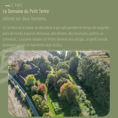
LE PARC
Le Domaine du Petit Tertre
s’étend sur deux hectares.
Ici, la flore et la faune se dévoilent à qui sait prendre le temps de regarder :
près de trente espèces d’oiseaux, des lièvres, des écureuils, parfois un
chevreuil… La partie laissée en friche devient leur refuge, un petit monde
bruissant qui vit en harmonie avec le lieu.
Plus d’une trentaine d’essences d’arbres veillent sur le parc, offrant ombres,
textures et couleurs au gré des saisons.