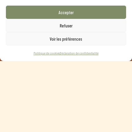
du vivant.
Accepter
Refuser
Voir les préférences
Politique de cookies
Déclaration de confidentialité
Aujourd’hui, nous la faisons évoluer avec respect,
en prenant le temps d’écouter ce qu’elle nous souffle et ce qu’elle
peut offrir.
Notre intention est simple : respecter et poursuivre son histoire sans la
brusquer, y inscrire la nôtre avec délicatesse, et en faire un lieu de partage où
chacun se sent accueilli avec sincérité.