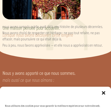
nous avons compris qu’elle avait déjà une histoire de plusieurs décennies.
Une maison pensée pour accueillir.
Nous avons choisi de respecter cet héritage : ne pas tout refaire, ne pas
Lorsque nous avons découvert cette longère
effacer, mais poursuivre ce qui était déjà là.
Peu à peu, nous l’avons apprivoisée — et elle nous a apprivoisés en retour.
Nous y avons apporté ce que nous sommes,
mais aussi ce que nous aimons :
les matières simples, les objets chinés, notre passion pour l’art — tableaux et
sculptures qui ponctuent les espaces — la décoration pensée comme un
geste, l’envie de créer des lieux chaleureux et vivants. Chaque pièce devient
Nous utilisons des cookies pour vous garantir la meilleure expérience sur notre site web.
ainsi un espace sensible et inspirant, où l’on ressent la présence du beau et