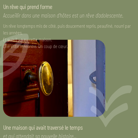
Un rêve qui prend forme
Accueillir dans une maison d’hôtes est un rêve d’adolescente.
Un rêve longtemps mis de côté, puis doucement repris, peaufiné, nourri par
les années.
Et puis il y a eu cette maison.
Une vraie rencontre. Un coup de cœur.
Une maison qui avait traversé le temps
et qui attendait sa nouvelle histoire...