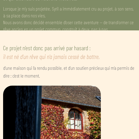
Lorsque je m’y suis projetée, Syril a immédiatement cru au projet, à son sens,
à sa place dans nos vies.
Nous avons donc décidé ensemble d’oser cette aventure — de transformer ce
rêve ancien en un projet commun, construit à deux, pas à pas.
Ce projet n’est donc pas arrivé par hasard :
il est né d’un rêve qui n’a jamais cessé de battre,
d’une maison qui l’a rendu possible,
et d’un soutien précieux qui m’a permis de
dire : c’est le moment.